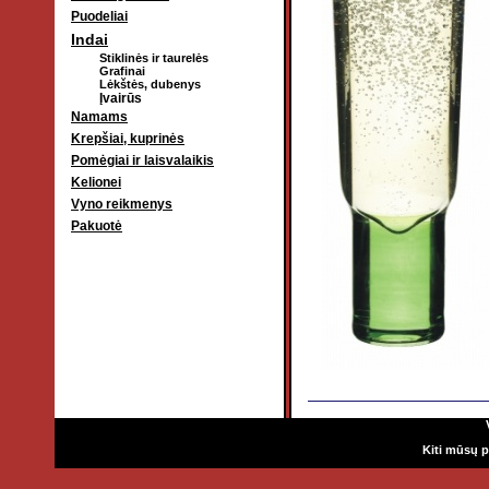
Puodeliai
Indai
Stiklinės ir taurelės
Grafinai
Lėkštės, dubenys
Įvairūs
Namams
Krepšiai, kuprinės
Pomėgiai ir laisvalaikis
Kelionei
Vyno reikmenys
Pakuotė
Kiti mūsų p