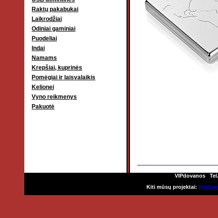
Raktų pakabukai
Laikrodžiai
Odiniai gaminiai
Puodeliai
Indai
Namams
Krepšiai, kuprinės
Pomėgiai ir laisvalaikis
Kelionei
Vyno reikmenys
Pakuotė
VIPdovanos Tel. 8
Kiti mūsų projektai:
Reklami