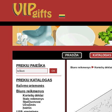
PRADŽIA
KATALOGAS
PREKIŲ PAIEŠKA
Biuro reikmenys
Kortelių dėkla
PREKIŲ KATALOGAS
Rašymo priemonės
Biuro reikmenys
Kortelių dėklai
Stalo reikmenys
Skaičiuotuvai
Užrašinės
Įvairūs
USB atmintinės